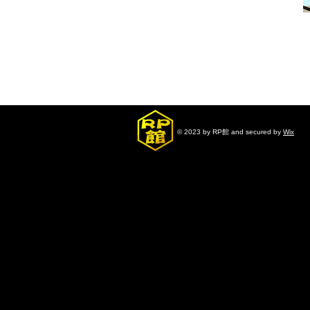
© 2023 by RP館 and secured by
Wix