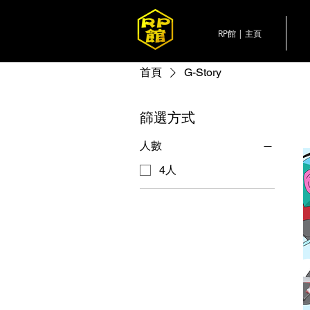
RP館 | 主頁
首頁
G-Story
篩選方式
人數
4人