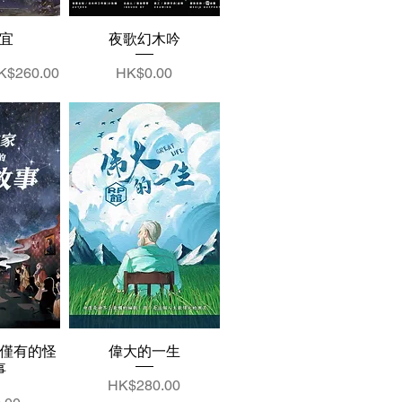
宜
夜歌幻木吟
銷價格
價格
K$260.00
HK$0.00
僅有的怪
偉大的一生
事
價格
HK$280.00