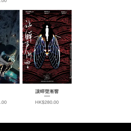
.00
讓蟬聲漸響
價格
.00
HK$280.00