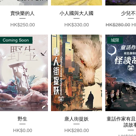
賣快樂的人
小人國與大人國
少兒不
價格
價格
一般價格
促
HK$250.00
HK$330.00
HK$280.00
H
Coming Soon
城限
野生
唐人街捉妖
童話作家有且
談故
價格
價格
HK$0.00
HK$280.00