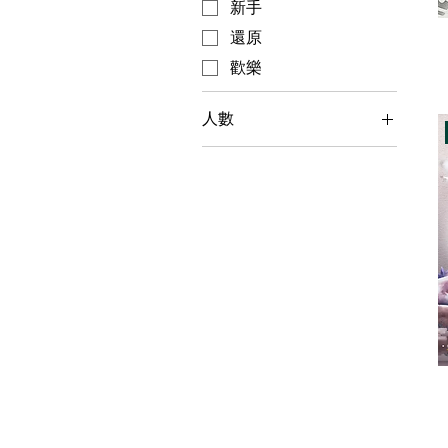
新手
還原
歡樂
人數
5人
6人