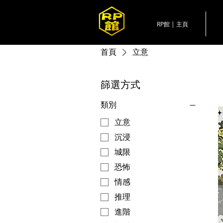
RP館 | 主頁
首頁
立意
篩選方式
類別
立意
沉浸
城限
恐怖
情感
推理
進階