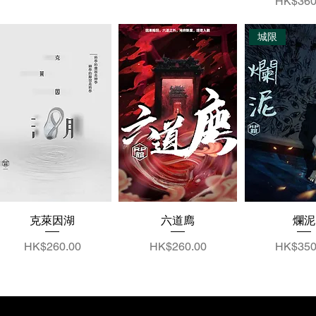
價格
HK$360
城限
克萊因湖
六道廌
爛泥
價格
價格
價格
HK$260.00
HK$260.00
HK$350