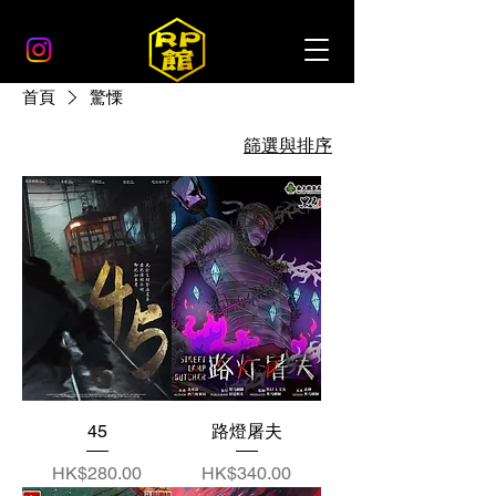
首頁
驚慄
篩選與排序
45
路燈屠夫
價格
價格
HK$280.00
HK$340.00