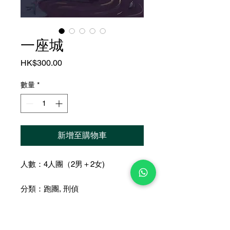
一座城
價
HK$300.00
格
數量
*
新增至購物車
人數：4人團（2男＋2女)
分類：跑團, 刑偵
時長：約 5-6 小時