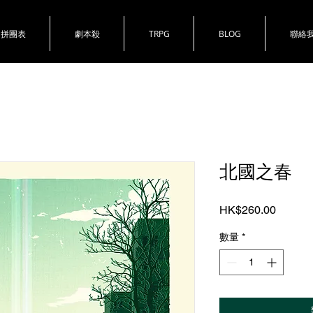
拼團表
劇本殺
TRPG
BLOG
聯絡
北國之春
價
HK$260.00
格
數量
*