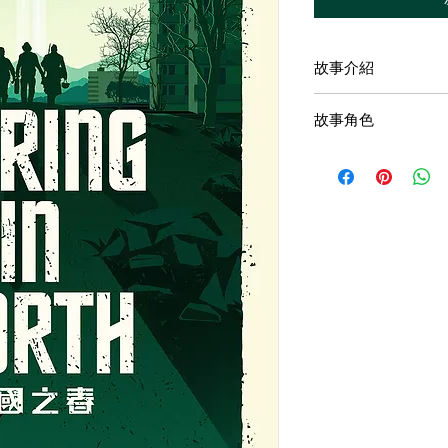
故事介紹
故事發生在上世紀8
故事角色
當中。
為了爭奪世界霸權，
康斯坦丁：男，布
域交鋒，還孕育了一
真誠可靠
一時間，世界格局動
維克多：男，真理
雖然外部局勢並不樂
花
上，卻偏偏生活著這
鮑里斯：男，集體
他們辛苦地耕作，享
常客
田野裡放歌，在秋天
索菲亞：女，布魯
到鎮上的布魯斯酒館
感人
刺激的「餅乾大賽」
尤里希：女，小鎮
沒有人知道，這種幸
娜塔麗：女，布魯
天，一場突如其來的
迷人
雨夜，酒館，性感的
酒鬼，老兵，揮舞著
燒焦的信件，消失的
在這個最後的春天，