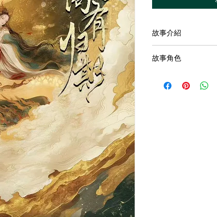
故事介紹
若是一切起始於霧中
故事角色
舊日，是他帶著刀穿
她在水岸邊相遇，那
龍。
「蜉蝣之羽，衣裳楚
她的歌聲往復百年，
殘留心間故人。
只是緣起緣滅，猶如
橫波千里的海面。
又是一年乞巧佳節，
書卷、侃侃而談：「
年。」