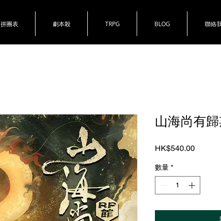
拼團表
劇本殺
TRPG
BLOG
聯絡
山海尚有歸
價
HK$540.00
格
數量
*