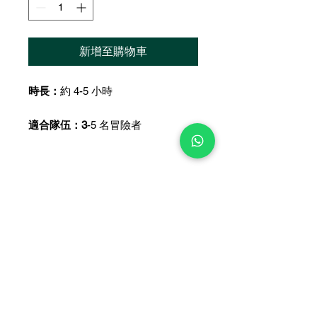
新增至購物車
時長：
約 4-5 小時
適合隊伍：3
-5 名冒險者
系列特色
「微型地下城」每一集都是由數個迷你
故事介紹
地下城的冒險所構成。
每一個地城都是細小，但「地下城需
這一集所包含的微型故事：
小，但危險俱全。」
冷血之龍
遊玩這個系列，可以無腦輸出，成為收
白山精靈
割怪物的機器。
冰霜要塞