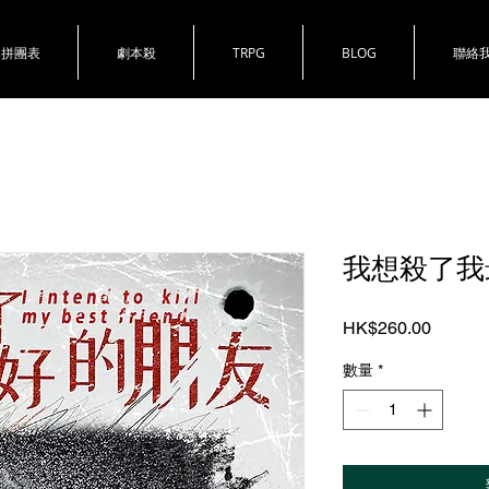
拼團表
劇本殺
TRPG
BLOG
聯絡
我想殺了我
價
HK$260.00
格
數量
*