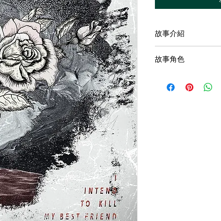
故事介紹
故事發生在一個虛構
故事角色
殺手這個職業在這裡
只要通過考試就可以
路⋯⋯
可是，當殺手的目標
是不得已的任務，還
當一個殺手想殺死自
準備好了嗎？殺死你
準備好了嗎？迎接好
對你朋友好一點，這