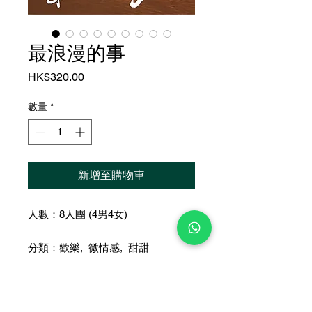
最浪漫的事
價
HK$320.00
格
數量
*
新增至購物車
人數：8人團 (4男4女)
分類：歡樂, 微情感, 甜甜
時長：約 5.5 小時