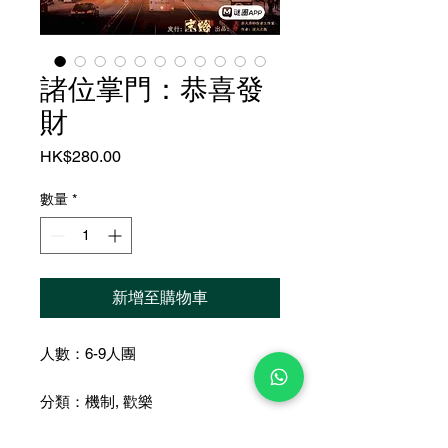
諸位掌門：恭喜發
財
價
HK$280.00
格
數量
*
新增至購物車
人數：6-9人團
分類：機制, 歡樂
時長：約 4-5 小時