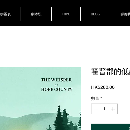
拼團表
劇本殺
TRPG
BLOG
聯絡
霍普郡的低
價
HK$280.00
格
數量
*