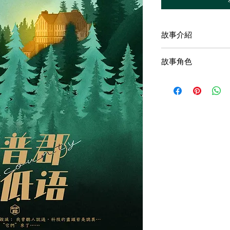
故事介紹
被樹海環繞的酒店，
故事角色
晦暗中甦醒沒有身份
在黑暗中徘徊，平行
人類的貪欲必致毀滅
現在「它們」來了…