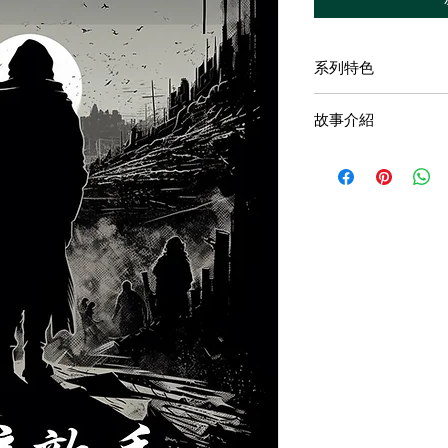
系列特色
《死亡清算(Dead R
故事介紹
組合集，背景設定在
格蘭。 這些冒險故
調查員接到萊昂內爾．英格
為背景，涵蓋了各種
委託。英格拉姆在當
合集分別有3個模組：歸於
他希望聘請調查員挖
Dark Rivals，覲見吾母
者。案件將在 10 
可以根據時序遊玩全
助……