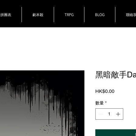
拼團表
劇本殺
TRPG
BLOG
聯絡
黑暗敵手Dark
價
HK$0.00
格
數量
*