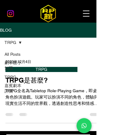
BLOG
TRPG
All Posts
2023年12月4日
劇本殺小
知識
TRPG
TRPG
​TRPG是甚麼?
嘉賓劇本
TRPG全名為Tabletop Role-Playing Game，即桌上
評測
角色扮演遊戲。玩家可以扮演不同的角色，體驗與
現實生活不同的世界觀，透過創造性思考和情感表
現等方式完全投入到遊戲中。由於在外國玩TRPG時
常稱之為"run a...