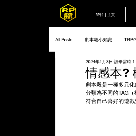
RP館 | 主頁
All Posts
劇本殺小知識
TRP
2024年1月3日
讀畢需時 1
情感本? 
劇本殺是一種多元化
分類為不同的TAG
符合自己喜好的遊戲