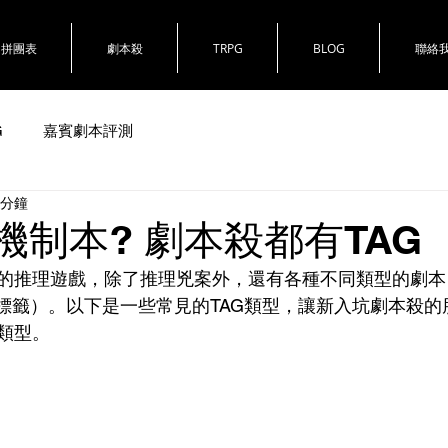
拼團表
劇本殺
TRPG
BLOG
聯絡
G
嘉賓劇本評測
 分鐘
機制本? 劇本殺都有TAG
的推理遊戲，除了推理兇案外，還有各種不同類型的劇本
（標籤）。以下是一些常見的TAG類型，讓新入坑劇本殺
類型。